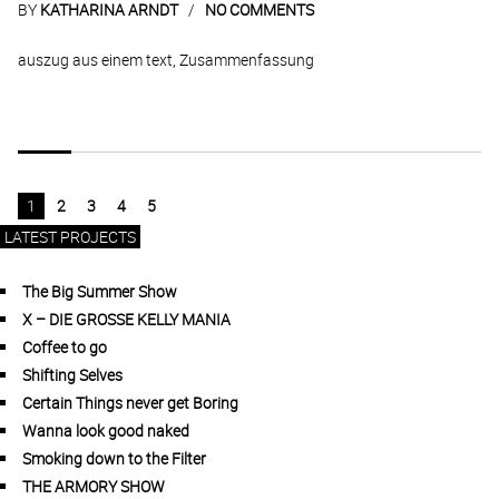
BY
KATHARINA ARNDT
NO COMMENTS
auszug aus einem text, Zusammenfassung
1
2
3
4
5
LATEST PROJECTS
The Big Summer Show
X – DIE GROSSE KELLY MANIA
Coffee to go
Shifting Selves
Certain Things never get Boring
Wanna look good naked
Smoking down to the Filter
THE ARMORY SHOW