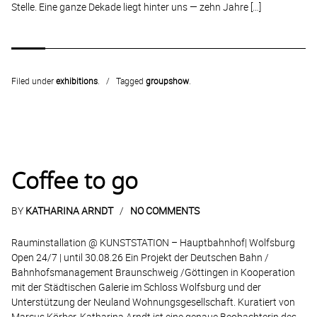
Stelle. Eine ganze Dekade liegt hinter uns — zehn Jahre […]
Filed under
exhibitions
.
Tagged
groupshow
.
Coffee to go
BY
KATHARINA ARNDT
NO COMMENTS
Rauminstallation @ KUNSTSTATION – Hauptbahnhof| Wolfsburg
Open 24/7 | until 30.08.26 Ein Projekt der Deutschen Bahn /
Bahnhofsmanagement Braunschweig /Göttingen in Kooperation
mit der Städtischen Galerie im Schloss Wolfsburg und der
Unterstützung der Neuland Wohnungsgesellschaft. Kuratiert von
Marcus Körber. Katharina Arndt ist eine genaue Beobachterin des