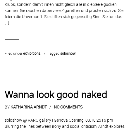
Klubs, sondern damit ihnen nicht gleich alle in die Seele gucken
können. Sie rauchen dabei viele Zigaretten und prosten sich zu. Sie
feiern die Unvernunft. Sie stiften sich gegenseitig Sinn. Sie tun das
[…]
Filed under
exhibitions
.
Tagged
soloshow
.
Wanna look good naked
BY
KATHARINA ARNDT
NO COMMENTS
soloshow @ RARO gallery | Genova Opening: 03.10.25 | 6 pm
Blurring the lines between irony and social criticism, Arndt explores