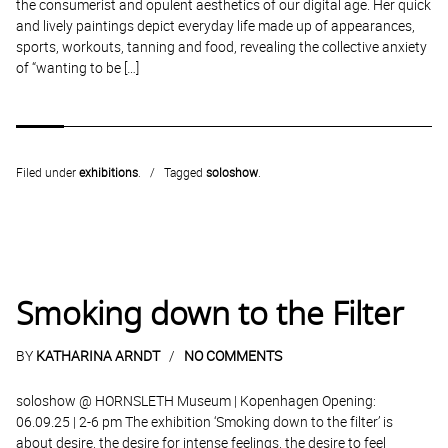
the consumerist and opulent aesthetics of our digital age. Her quick
and lively paintings depict everyday life made up of appearances,
sports, workouts, tanning and food, revealing the collective anxiety
of “wanting to be […]
Filed under
exhibitions
.
Tagged
soloshow
.
Smoking down to the Filter
BY
KATHARINA ARNDT
NO COMMENTS
soloshow @ HORNSLETH Museum | Kopenhagen Opening:
06.09.25 | 2-6 pm The exhibition ‘Smoking down to the filter’ is
about desire, the desire for intense feelings, the desire to feel