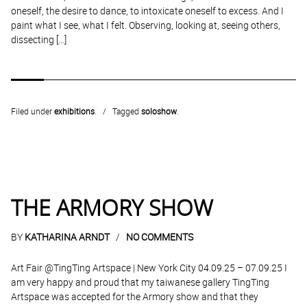
oneself, the desire to dance, to intoxicate oneself to excess. And I
paint what I see, what I felt. Observing, looking at, seeing others,
dissecting […]
Filed under
exhibitions
.
Tagged
soloshow
.
THE ARMORY SHOW
BY
KATHARINA ARNDT
NO COMMENTS
Art Fair @TingTing Artspace | New York City 04.09.25 – 07.09.25 I
am very happy and proud that my taiwanese gallery TingTing
Artspace was accepted for the Armory show and that they