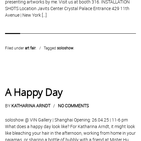
presenting artworks by me. Visit us at booth 316. INSTALLATION
SHOTS Location Javits Center Crystal Palace Entrance 429 11th
Avenue | New York […]
Filed under
art fair
.
Tagged
soloshow
.
A Happy Day
BY
KATHARINA ARNDT
NO COMMENTS
soloshow @ VIN Gallery | Shanghai Opening: 26.04.25 | 11-6 pm
What does a happy day look like? For Katharina Arndt, it might look
like bleaching your hair in the afternoon, working from home in your
pajamas, or sharing a bottle of bubbly with a friend at Mister Hu.