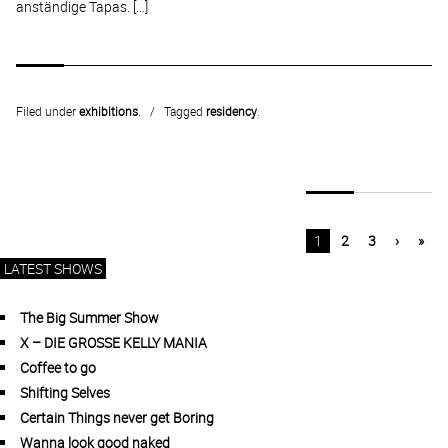
anständige Tapas. […]
Filed under
exhibitions
.
Tagged
residency
.
1
2
3
›
»
LATEST SHOWS
The Big Summer Show
X – DIE GROSSE KELLY MANIA
Coffee to go
Shifting Selves
Certain Things never get Boring
Wanna look good naked