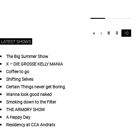
«
‹
8
9
10
LATEST SHOWS
The Big Summer Show
X – DIE GROSSE KELLY MANIA
Coffee to go
Shifting Selves
Certain Things never get Boring
Wanna look good naked
Smoking down to the Filter
THE ARMORY SHOW
A Happy Day
Residency at CCA Andratx