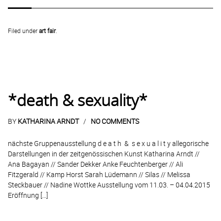
Filed under
art fair
.
*death & sexuality*
BY
KATHARINA ARNDT
NO COMMENTS
nächste Gruppenausstellung d e a t h & s e x u a l i t y allegorische
Darstellungen in der zeitgenössischen Kunst Katharina Arndt //
Ana Bagayan // Sander Dekker Anke Feuchtenberger // Ali
Fitzgerald // Kamp Horst Sarah Lüdemann // Silas // Melissa
Steckbauer // Nadine Wottke Ausstellung vom 11.03. – 04.04.2015
Eröffnung […]