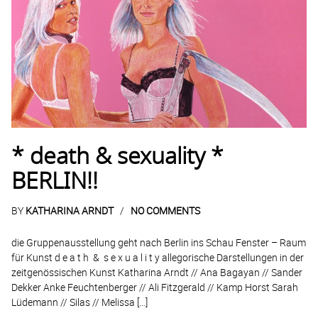
* death & sexuality *
BERLIN!!
BY
KATHARINA ARNDT
NO COMMENTS
die Gruppenausstellung geht nach Berlin ins Schau Fenster – Raum
für Kunst d e a t h & s e x u a l i t y allegorische Darstellungen in der
zeitgenössischen Kunst Katharina Arndt // Ana Bagayan // Sander
Dekker Anke Feuchtenberger // Ali Fitzgerald // Kamp Horst Sarah
Lüdemann // Silas // Melissa […]