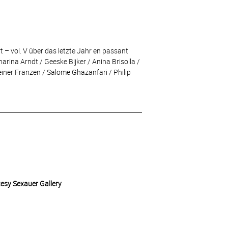
t – vol. V über das letzte Jahr en passant
ina Arndt / Geeske Bijker / Anina Brisolla /
Heiner Franzen / Salome Ghazanfari / Philip