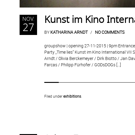
Kunst im Kino Interna
NOV.
27
BY
KATHARINA ARNDT
NO COMMENTS
groupshow | opening 27-11-2015 | 9pm Entrance 
Party „Time lies“ Kunst im Kino International VII 
Arndt / Olivia Berckemeyer / Dirk Biotto / Jan Da
Farcas / Philipp Fürhofer / GODsDOGs […]
Filed under
exhibitions
.