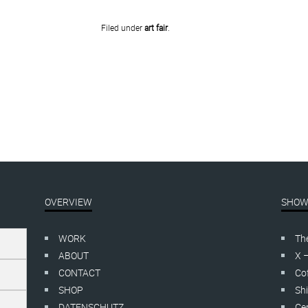
Filed under
art fair
.
OVERVIEW
SHOW
WORK
Th
ABOUT
X 
CONTACT
Cof
SHOP
Shi
DATENSCHUTZ
Cer