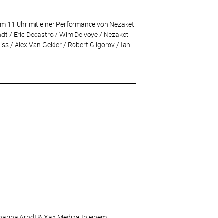
um 11 Uhr mit einer Performance von Nezaket
ndt / Eric Decastro / Wim Delvoye / Nezaket
ss / Alex Van Gelder / Robert Gligorov / Ian
harina Arndt & Xan Medina In einem