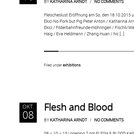
BY
KATHARINA ARNDT
NO COMMENTS
Fleischeslust Eröffnung am So, den 18.10.2015 
Ekici No Pork but Pig Peter Anton / Katharina Ar
Ekici / Filderbahnfreunde-möhringen / Fischli/Wei
Haig / Eva Heldmann / Zhang Huan / hic […]
Filed under
exhibitions
.
Flesh and Blood
OKT.
08
BY
KATHARINA ARNDT
NO COMMENTS
08 – 10 – 15 | opening 7 pm FLESH & BLOOD Kat