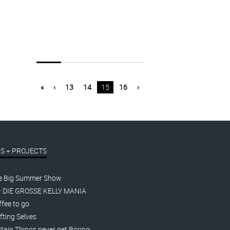
«
‹
13
14
15
16
›
S + PROJECTS
e Big Summer Show
– DIE GROSSE KELLY MANIA
fee to go
fting Selves
tain Things never get Boring