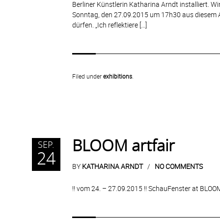
Berliner Künstlerin Katharina Arndt installiert. W
Sonntag, den 27.09.2015 um 17h30 aus diesem A
dürfen. „Ich reflektiere […]
Filed under
exhibitions
.
BLOOM artfair
SEP.
24
BY
KATHARINA ARNDT
NO COMMENTS
!! vom 24. – 27.09.2015 !! SchauFenster at BLOO