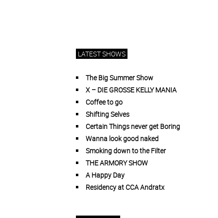
LATEST SHOWS
The Big Summer Show
X – DIE GROSSE KELLY MANIA
Coffee to go
Shifting Selves
Certain Things never get Boring
Wanna look good naked
Smoking down to the Filter
THE ARMORY SHOW
A Happy Day
Residency at CCA Andratx