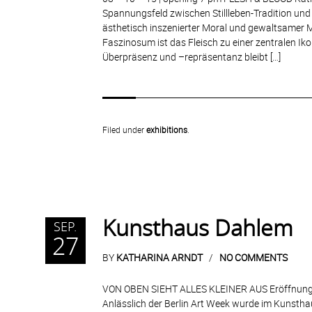
Spannungsfeld zwischen Stillleben-Tradition un
ästhetisch inszenierter Moral und gewaltsamer 
Faszinosum ist das Fleisch zu einer zentralen Ik
Überpräsenz und –repräsentanz bleibt […]
Filed under
exhibitions
.
Kunsthaus Dahlem
SEP.
27
BY
KATHARINA ARNDT
NO COMMENTS
VON OBEN SIEHT ALLES KLEINER AUS Eröffnung a
Anlässlich der Berlin Art Week wurde im Kunsthau