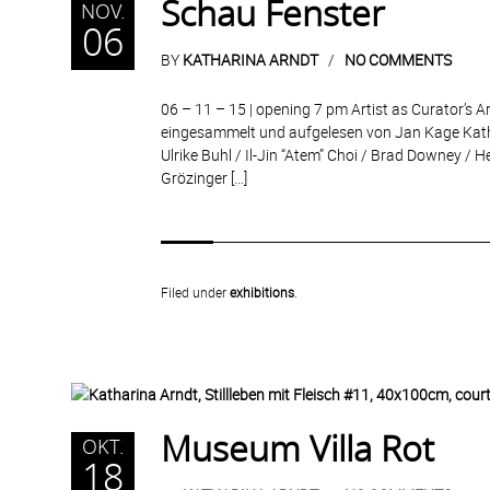
Schau Fenster
NOV.
06
BY
KATHARINA ARNDT
NO COMMENTS
06 – 11 – 15 | opening 7 pm Artist as Curator’s Ar
eingesammelt und aufgelesen von Jan Kage Kathar
Ulrike Buhl / Il-Jin “Atem” Choi / Brad Downey / 
Grözinger […]
Filed under
exhibitions
.
Museum Villa Rot
OKT.
18