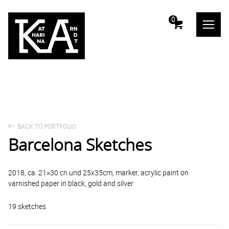
m
0
BACK TO PORTFOLIO
Barcelona Sketches
2018, ca. 21×30 cn und 25x35cm, marker, acrylic paint on
varnished paper in black, gold and silver
19 sketches