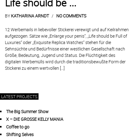
Life should be …
BY
KATHARINA ARNDT
NO COMMENTS
12 Werbemails in liebevoller Stickerei verewigt und auf Keilrahmen
aufgezogen. Sätze wie „Enlarge your penis“, „Life should be Full of
Luxuries“ oder „Exquisite Replica Watches“ stehen für die
Sehnsüchte und Bedürfnisse einer westlichen Gesellschaft nach
Größe, Bedeutung, Jugend und Status. Die Flüchtigkeit des
digitalen Werbemülls wird durch die traditionsbewußte Form der
Stickerei zu einem wertvollen […]
LATEST PROJECTS
The Big Summer Show
X – DIE GROSSE KELLY MANIA
Coffee to go
Shifting Selves