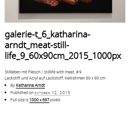
galerie-t_6_katharina-
arndt_meat-still-
life_9_60x90cm_2015_1000px
Stillleben mit Fleisch / stilllife with meat, # 9
Lackstift und Acryl auf Lackstoff, Keilrahmen 60 x 90 cm
By
Katharina Arndt
Published on
oktober 12, 2015
Full size is
1000 × 697
pixels